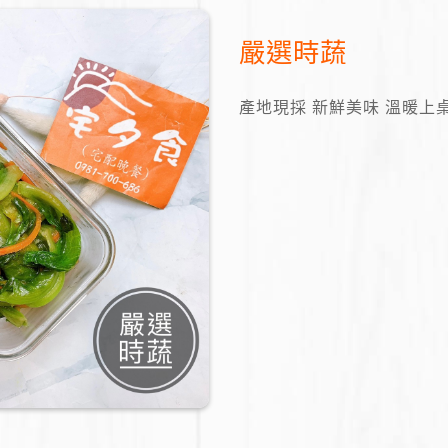
嚴選時蔬
產地現採 新鮮美味 溫暖上